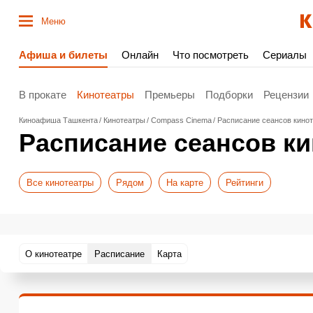
Меню
Афиша и билеты
Онлайн
Что посмотреть
Сериалы
В прокате
Кинотеатры
Премьеры
Подборки
Рецензии
Киноафиша Ташкента
Кинотеатры
Compass Cinema
Расписание сеансов кино
Расписание сеансов к
Все кинотеатры
Рядом
На карте
Рейтинги
О кинотеатре
Расписание
Карта