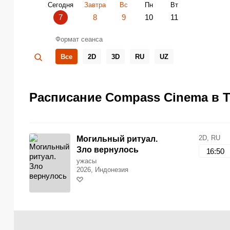
Сегодня
Завтра
Вс
Пн
Вт
7
8
9
10
11
Формат сеанса
Все
2D
3D
RU
UZ
Расписание Compass Cinema в Та
2D, RU
Могильный ритуал.
Зло вернулось
16:50
ужасы
2026, Индонезия