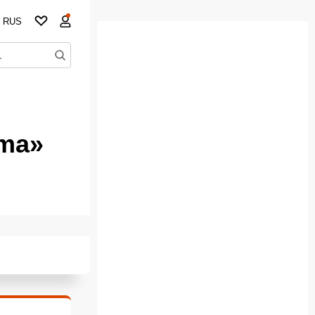
RUS
ema»