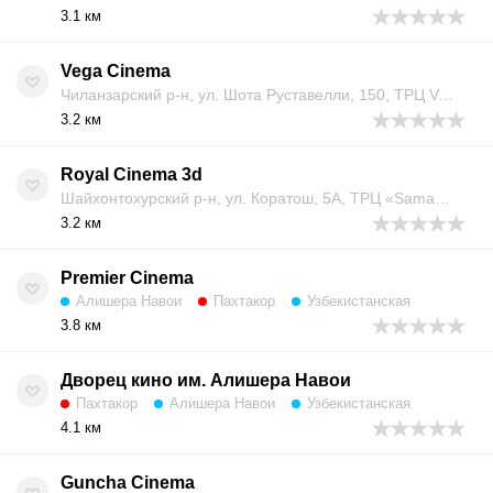
3.1 км
Vega Cinema
Чиланзарский р-н, ул. Шота Руставелли, 150, ТРЦ Vega Centre, 4 этаж
3.2 км
Royal Cinema 3d
Шайхонтохурский р-н, ул. Коратош, 5А, ТРЦ «Samarqand Darvoza», 4 этаж
3.2 км
Premier Cinema
Алишера Навои
Пахтакор
Узбекистанская
3.8 км
Дворец кино им. Алишера Навои
Пахтакор
Алишера Навои
Узбекистанская
4.1 км
Guncha Cinema