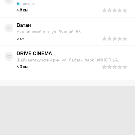
Тинчлик
4.8 км
Ватан
Учтепинский р-н, ул. Лутфий, 55
5 км
DRIVE CINEMA
Шайхантахурский р-н, ул. Лабзак, парк "ANHOR LAKOMOTIV", ТРЦ "Картинг центр", 3 этаж
5.3 км