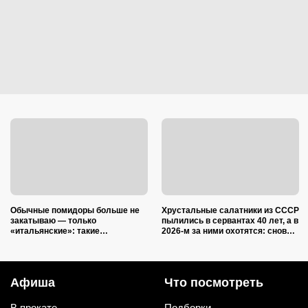
Обычные помидоры больше не
Хрустальные салатники из СССР
закатываю — только
пылились в сервантах 40 лет, а в
«итальянские»: такие
2026-м за ними охотятся: снова в
ароматные, что всегда улетают
моде и дорожают
со стола первыми
Афиша
Что посмотреть
В прокате
Подборки