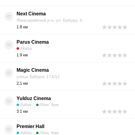
Next Cinema
Яккасарайский р-н, ул. Бабура, 6
1.8 км
Parus Cinema
Новза
1.9 км
Magic Cinema
улица Бабура, 174/12
2.1 км
Yulduz Cinema
Айбек
Минг Урик
3.1 км
Premier Hall
Айбек
Минг Урик