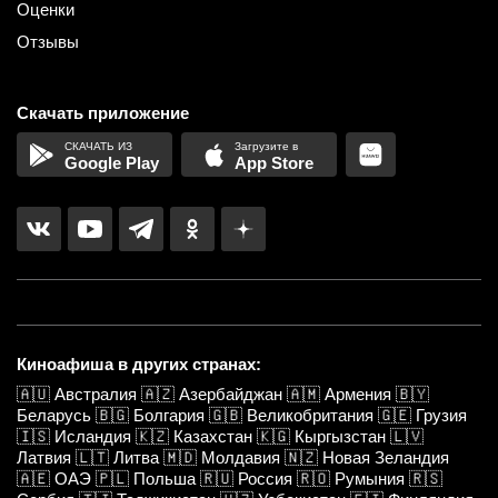
Оценки
Отзывы
Скачать приложение
Google Play
App Store
Киноафиша в других странах:
🇦🇺
Австралия
🇦🇿
Азербайджан
🇦🇲
Армения
🇧🇾
Беларусь
🇧🇬
Болгария
🇬🇧
Великобритания
🇬🇪
Грузия
🇮🇸
Исландия
🇰🇿
Казахстан
🇰🇬
Кыргызстан
🇱🇻
Латвия
🇱🇹
Литва
🇲🇩
Молдавия
🇳🇿
Новая Зеландия
🇦🇪
ОАЭ
🇵🇱
Польша
🇷🇺
Россия
🇷🇴
Румыния
🇷🇸