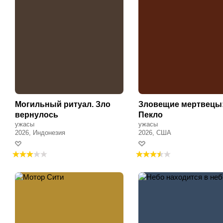
Могильный ритуал. Зло
Зловещие мертвецы
вернулось
Пекло
ужасы
ужасы
2026, Индонезия
2026, США