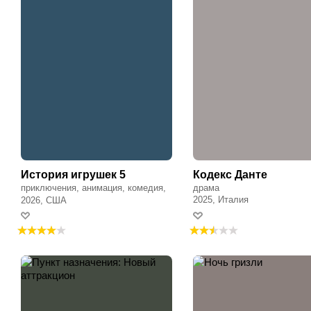
История игрушек 5
Кодекс Данте
приключения, анимация, комедия,
драма
фэнтези, семейный, драма
2025, Италия
2026, США