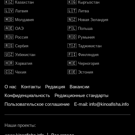
🇰🇿
🇰🇬
Казахстан
Кыргызстан
🇱🇻
🇱🇹
Латвия
Литва
🇲🇩
🇳🇿
Молдавия
Новая Зеландия
🇦🇪
🇵🇱
ОАЭ
Польша
🇷🇺
🇷🇴
Россия
Румыния
🇷🇸
🇹🇯
Сербия
Таджикистан
🇺🇿
🇫🇮
Узбекистан
Финляндия
🇭🇷
🇲🇪
Хорватия
Черногория
🇨🇿
🇪🇪
Чехия
Эстония
О нас
Контакты
Редакция
Вакансии
Конфиденциальность
Редакционные стандарты
Пользовательское соглашение
E-mail: info@kinoafisha.info
Наши проекты: