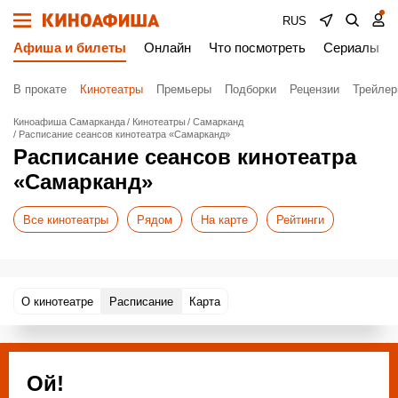
RUS
Афиша и билеты
Онлайн
Что посмотреть
Сериалы
В прокате
Кинотеатры
Премьеры
Подборки
Рецензии
Трейле
Киноафиша Самарканда
Кинотеатры
Самарканд
Расписание сеансов кинотеатра «Самарканд»
Расписание сеансов кинотеатра
«Самарканд»
Все кинотеатры
Рядом
На карте
Рейтинги
О кинотеатре
Расписание
Карта
Ой!