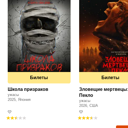
Билеты
Билеты
Школа призраков
Зловещие мертвецы
ужасы
Пекло
2025, Япония
ужасы
2026, США