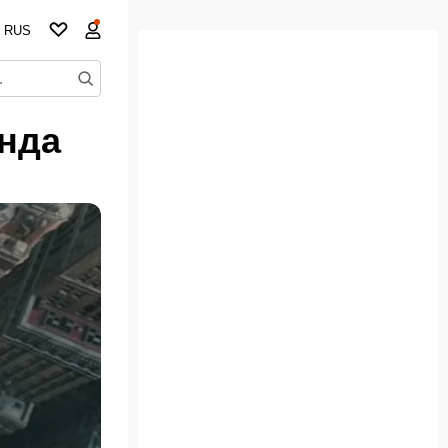
RUS
анда