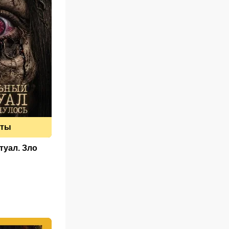
еты
уал. Зло