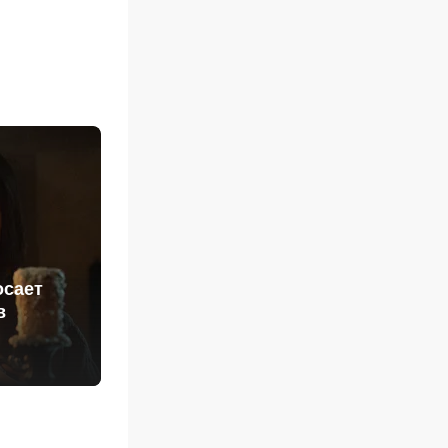
осает
в