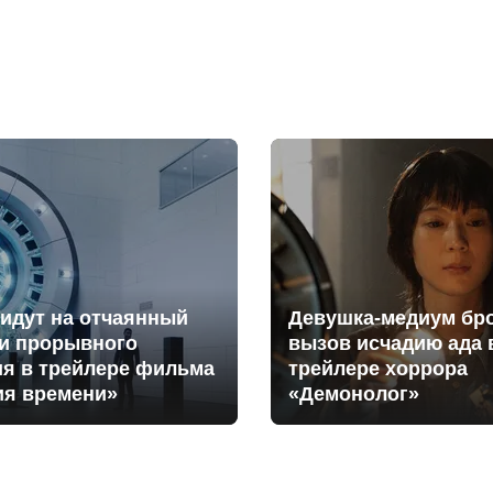
идут на отчаянный
Девушка-медиум бр
ди прорывного
вызов исчадию ада 
ия в трейлере фильма
трейлере хоррора
ия времени»
«Демонолог»