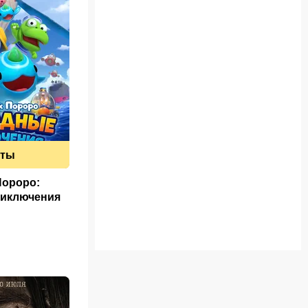
еты
Пороро:
иключения