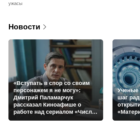
ужасы
Новости
«Вступать в спор со своим
персонажем я не могу»:
Ученые 
Дмитрий Паламарчук
шаг ра
рассказал Киноафише о
открыт
работе над сериалом «Число
«Матер
зверя»