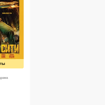
еты
 драма