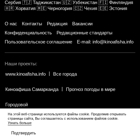
Сербия
🇹🇯
Таджикистан
🇺🇿
Узбекистан
🇫🇮
Финляндия
🇭🇷
Хорватия
🇲🇪
Черногория
🇨🇿
Чехия
🇪🇪
Эстония
О нас
Контакты
Редакция
Вакансии
Конфиденциальность
Редакционные стандарты
Пользовательское соглашение
E-mail: info@kinoafisha.info
Наши проекты:
www.kinoafisha.info
Все города
Киноафиша Самарканда
Прогноз погоды в мире
Городовой
На этой веб-странице используются файлы cookie. Продолжив открывать
страницы сайта, Вы соглашаетесь с использованием файлов cookie.
© 2002-2026 Все права и материалы принадлежат «Киноафиша».
.
Узнать больше
Копирование информации только с письменного разрешения
редакции.
Подтвердить