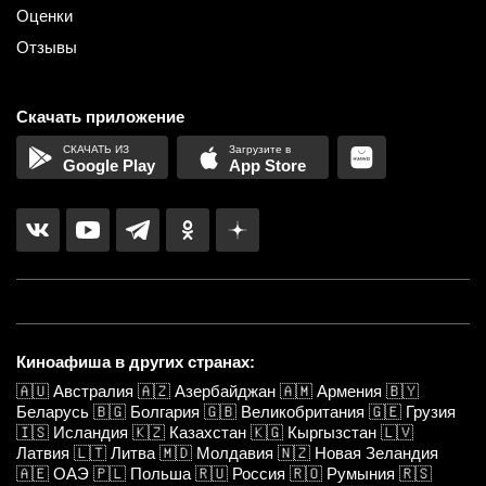
Оценки
Отзывы
Скачать приложение
Google Play
App Store
Киноафиша в других странах:
🇦🇺
Австралия
🇦🇿
Азербайджан
🇦🇲
Армения
🇧🇾
Беларусь
🇧🇬
Болгария
🇬🇧
Великобритания
🇬🇪
Грузия
🇮🇸
Исландия
🇰🇿
Казахстан
🇰🇬
Кыргызстан
🇱🇻
Латвия
🇱🇹
Литва
🇲🇩
Молдавия
🇳🇿
Новая Зеландия
🇦🇪
ОАЭ
🇵🇱
Польша
🇷🇺
Россия
🇷🇴
Румыния
🇷🇸