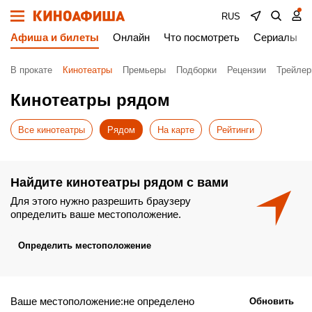
RUS
Афиша и билеты
Онлайн
Что посмотреть
Сериалы
В прокате
Кинотеатры
Премьеры
Подборки
Рецензии
Трейле
Кинотеатры рядом
Все кинотеатры
Рядом
На карте
Рейтинги
Найдите кинотеатры рядом с вами
Для этого нужно разрешить браузеру
определить ваше местоположение.
Определить местоположение
Ваше местоположение:не определено
Обновить