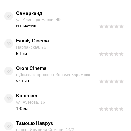
Самарканд
ул. Алишера Навои, 49
800 метров
Family Cinema
Нарпайская, 76
5.1 км
Orom Cinema
г. Джиззак, проспект Ислама Каримова
93.1 км
Kinoalem
ул. Ауэзова, 16
170 км
Тамошо Навруз
просп. Исмоили Сомони, 14/2