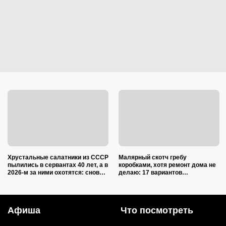
Хрустальные салатники из СССР
Малярный скотч гребу
пылились в сервантах 40 лет, а в
коробками, хотя ремонт дома не
2026-м за ними охотятся: снова в
делаю: 17 вариантов
моде и дорожают
использования в квартире и на
даче
Афиша
Что посмотреть