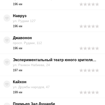
196 км
Навруз
ул. Рудаки 127
196 км
Джавонон
просп. Рудаки, 112
196 км
Экспериментальный театр юного зрителя имени М. Касымова (Ахорун)
ул. Рахмон Набиева, 24
197 км
Кайхон
ул. Дружбы народов, 47
199 км
Премьер Зал Душанбе