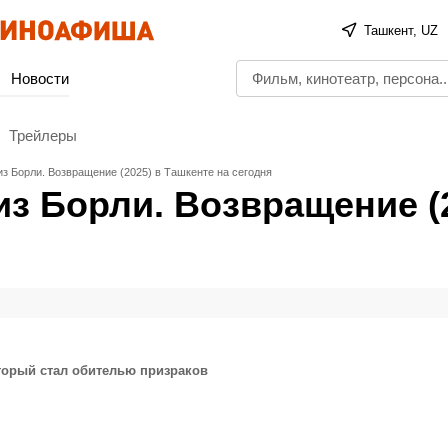
Ташкент, UZ
Новости
Трейлеры
з Борли. Возвращение (2025) в Ташкенте на сегодня
з Борли. Возвращение (
торый стал обителью призраков