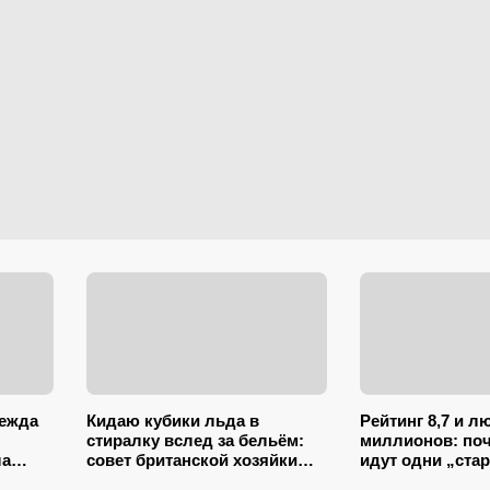
дежда
Кидаю кубики льда в
Рейтинг 8,7 и л
стиралку вслед за бельём:
миллионов: поч
ла
совет британской хозяйки
идут одни „ста
сэкономил кучу времени (и
сначала отказа