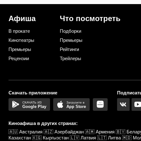
использования их дома и на
барабан вместе с пор
даче
Афиша
Что посмотреть
В прокате
Подборки
Кинотеатры
Премьеры
Премьеры
Рейтинги
Рецензии
Трейлеры
Скачать приложение
Подписать
Google Play
App Store
Киноафиша в других странах:
🇦🇺
Австралия
🇦🇿
Азербайджан
🇦🇲
Армения
🇧🇾
Белар
Казахстан
🇰🇬
Кыргызстан
🇱🇻
Латвия
🇱🇹
Литва
🇲🇩
Мо