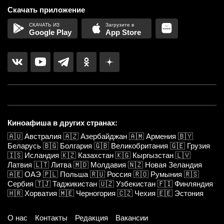
Скачать приложение
Google Play
App Store
Киноафиша в других странах:
🇦🇺
Австралия
🇦🇿
Азербайджан
🇦🇲
Армения
🇧🇾
Беларусь
🇧🇬
Болгария
🇬🇧
Великобритания
🇬🇪
Грузия
🇮🇸
Исландия
🇰🇿
Казахстан
🇰🇬
Кыргызстан
🇱🇻
Латвия
🇱🇹
Литва
🇲🇩
Молдавия
🇳🇿
Новая Зеландия
🇦🇪
ОАЭ
🇵🇱
Польша
🇷🇺
Россия
🇷🇴
Румыния
🇷🇸
Сербия
🇹🇯
Таджикистан
🇺🇿
Узбекистан
🇫🇮
Финляндия
🇭🇷
Хорватия
🇲🇪
Черногория
🇨🇿
Чехия
🇪🇪
Эстония
О нас
Контакты
Редакция
Вакансии