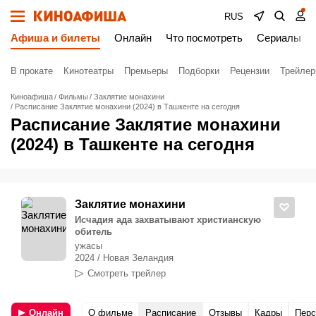
RUS
Афиша и билеты
Онлайн
Что посмотреть
Сериалы
В прокате
Кинотеатры
Премьеры
Подборки
Рецензии
Трейле
Киноафиша
Фильмы
Заклятие монахини
Расписание Заклятие монахини (2024) в Ташкенте на сегодня
Расписание Заклятие монахини
(2024) в Ташкенте на сегодня
Заклятие монахини
Исчадия ада захватывают христианскую
обитель
ужасы
2024 / Новая Зеландия
Смотреть трейлер
Онлайн
О фильме
Расписание
Отзывы
Кадры
Пер