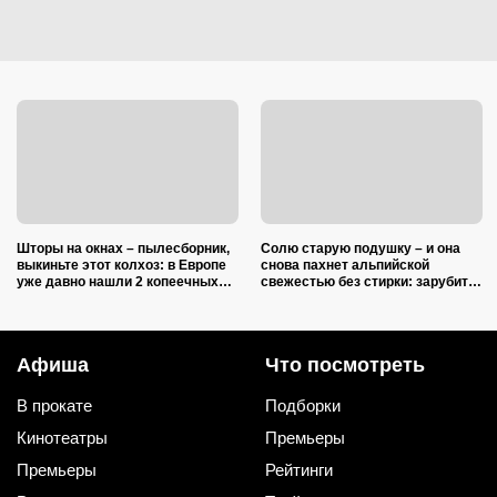
Шторы на окнах – пылесборник,
Солю старую подушку – и она
выкиньте этот колхоз: в Европе
снова пахнет альпийской
уже давно нашли 2 копеечных
свежестью без стирки: зарубите
альтернативы (и 1 – практичную)
на носу простую хитрость от
желтых пятен
Афиша
Что посмотреть
В прокате
Подборки
Кинотеатры
Премьеры
Премьеры
Рейтинги