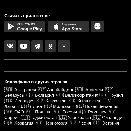
Скачать приложение
Google Play
App Store
Киноафиша в других странах:
🇦🇺
Австралия
🇦🇿
Азербайджан
🇦🇲
Армения
🇧🇾
Беларусь
🇧🇬
Болгария
🇬🇧
Великобритания
🇬🇪
Грузия
🇮🇸
Исландия
🇰🇿
Казахстан
🇰🇬
Кыргызстан
🇱🇻
Латвия
🇱🇹
Литва
🇲🇩
Молдавия
🇳🇿
Новая Зеландия
🇦🇪
ОАЭ
🇵🇱
Польша
🇷🇺
Россия
🇷🇴
Румыния
🇷🇸
Сербия
🇹🇯
Таджикистан
🇺🇿
Узбекистан
🇫🇮
Финляндия
🇭🇷
Хорватия
🇲🇪
Черногория
🇨🇿
Чехия
🇪🇪
Эстония