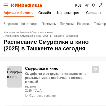
RUS
Афиша и билеты
Онлайн
Что посмотреть
Сериалы
В прокате
Кинотеатры
Премьеры
Подборки
Рецензии
Трейле
Киноафиша
Фильмы
Смурфики в кино
Расписание Смурфики в кино (2025) в Ташкенте на сегодня
Расписание Смурфики в кино
(2025) в Ташкенте на сегодня
Смурфики в кино
Смурфетта и ее друзья отправляются в
реальный мир с необычайно важной
миссией
мюзикл
2025 / США
Смотреть трейлер