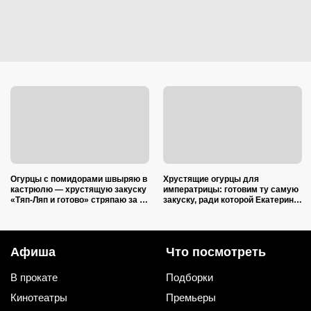
Огурцы с помидорами швыряю в
Хрустящие огурцы для
кастрюлю — хрустящую закуску
императрицы: готовим ту самую
«Тяп-Ляп и готово» стряпаю за 15
закуску, ради которой Екатерина
минут: и со стола ее первой
II закатывала пирушки
сметут
Афиша
Что посмотреть
В прокате
Подборки
Кинотеатры
Премьеры