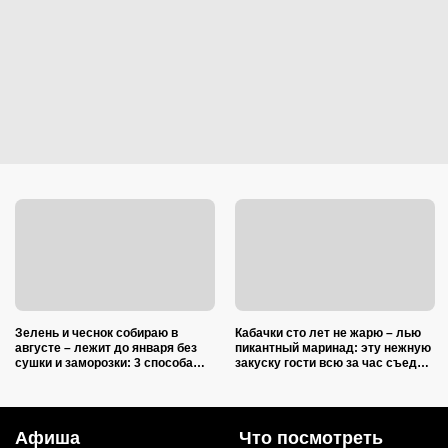
Зелень и чеснок собираю в
Кабачки сто лет не жарю – лью
августе – лежит до января без
пикантный маринад: эту нежную
сушки и заморозки: 3 способа
закуску гости всю за час съедят
сохранить изумительный запах и
(рецепт-пятиминутка)
тот самый вкус
Афиша
Что посмотреть