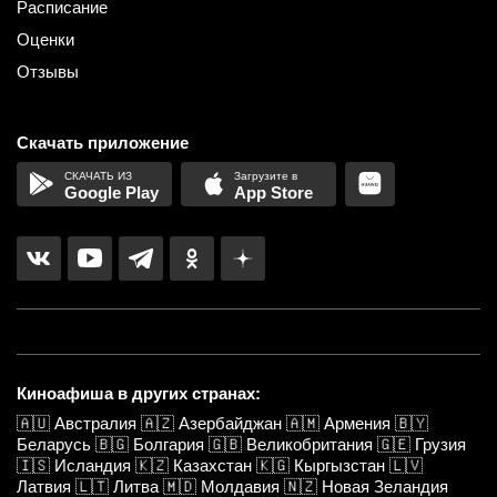
Расписание
Оценки
Отзывы
Скачать приложение
Google Play
App Store
Киноафиша в других странах:
🇦🇺
Австралия
🇦🇿
Азербайджан
🇦🇲
Армения
🇧🇾
Беларусь
🇧🇬
Болгария
🇬🇧
Великобритания
🇬🇪
Грузия
🇮🇸
Исландия
🇰🇿
Казахстан
🇰🇬
Кыргызстан
🇱🇻
Латвия
🇱🇹
Литва
🇲🇩
Молдавия
🇳🇿
Новая Зеландия