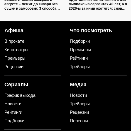
августе – лежит до января без
пылились в сервантах 40 лет, а в
сушки и заморозки: 3 способа
2026-м за ними охотятся: снова в
сохранить изумительный запах и
моде и дорожают
тот самый вкус
Афиша
Что посмотреть
В прокате
Подборки
Кинотеатры
Премьеры
Премьеры
Рейтинги
Рецензии
Трейлеры
Сериалы
Медиа
График выхода
Новости
Новости
Трейлеры
Рейтинги
Рецензии
Подборки
Персоны