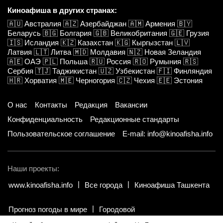
Киноафиша в других странах:
🇦🇺
Австралия
🇦🇿
Азербайджан
🇦🇲
Армения
🇧🇾
Беларусь
🇧🇬
Болгария
🇬🇧
Великобритания
🇬🇪
Грузия
🇮🇸
Исландия
🇰🇿
Казахстан
🇰🇬
Кыргызстан
🇱🇻
Латвия
🇱🇹
Литва
🇲🇩
Молдавия
🇳🇿
Новая Зеландия
🇦🇪
ОАЭ
🇵🇱
Польша
🇷🇺
Россия
🇷🇴
Румыния
🇷🇸
Сербия
🇹🇯
Таджикистан
🇺🇿
Узбекистан
🇫🇮
Финляндия
🇭🇷
Хорватия
🇲🇪
Черногория
🇨🇿
Чехия
🇪🇪
Эстония
О нас
Контакты
Редакция
Вакансии
Конфиденциальность
Редакционные стандарты
Пользовательское соглашение
E-mail: info@kinoafisha.info
Наши проекты:
www.kinoafisha.info
Все города
Киноафиша Ташкента
Прогноз погоды в мире
Городовой