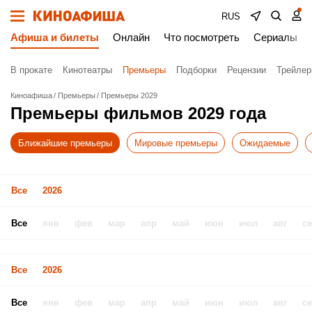
RUS
Афиша и билеты
Онлайн
Что посмотреть
Сериалы
В прокате
Кинотеатры
Премьеры
Подборки
Рецензии
Трейле
Киноафиша
Премьеры
Премьеры 2029
Премьеры фильмов 2029 года
Ближайшие премьеры
Мировые премьеры
Ожидаемые
Все
2026
Все
янв
фев
мар
апр
май
июн
июл
авг
с
Все
2026
Все
янв
фев
мар
апр
май
июн
июл
авг
с