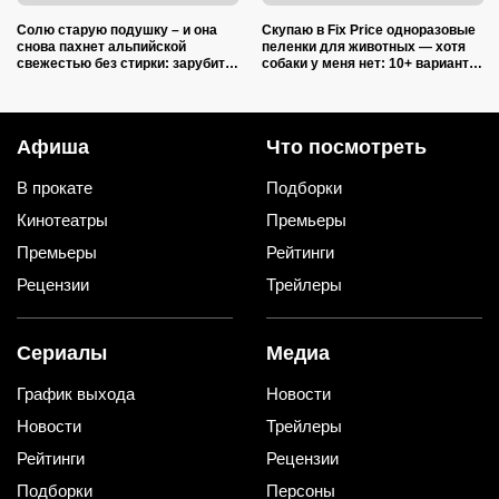
Солю старую подушку – и она
Скупаю в Fix Price одноразовые
снова пахнет альпийской
пеленки для животных — хотя
свежестью без стирки: зарубите
собаки у меня нет: 10+ вариантов
на носу простую хитрость от
использования их дома и на
желтых пятен
даче
Афиша
Что посмотреть
В прокате
Подборки
Кинотеатры
Премьеры
Премьеры
Рейтинги
Рецензии
Трейлеры
Сериалы
Медиа
График выхода
Новости
Новости
Трейлеры
Рейтинги
Рецензии
Подборки
Персоны