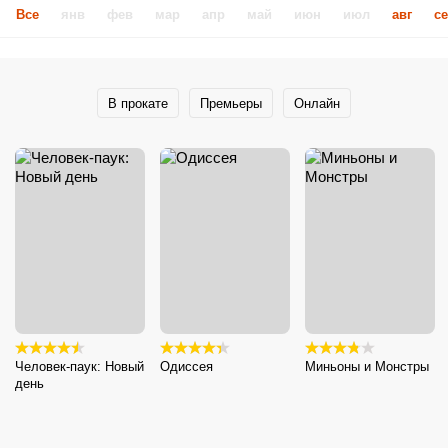
Все
янв
фев
мар
апр
май
июн
июл
авг
с
В прокате
Премьеры
Онлайн
Человек-паук: Новый
Одиссея
Миньоны и Монстры
день