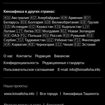
Киноафиша в других странах:
🇦🇺
Австралия
🇦🇿
Азербайджан
🇦🇲
Армения
🇧🇾
Беларусь
🇧🇬
Болгария
🇬🇧
Великобритания
🇬🇪
Грузия
🇮🇸
Исландия
🇰🇿
Казахстан
🇰🇬
Кыргызстан
🇱🇻
Латвия
🇱🇹
Литва
🇲🇩
Молдавия
🇳🇿
Новая Зеландия
🇦🇪
ОАЭ
🇵🇱
Польша
🇷🇺
Россия
🇷🇴
Румыния
🇷🇸
Сербия
🇹🇯
Таджикистан
🇺🇿
Узбекистан
🇫🇮
Финляндия
🇭🇷
Хорватия
🇲🇪
Черногория
🇨🇿
Чехия
🇪🇪
Эстония
О нас
Контакты
Редакция
Вакансии
Конфиденциальность
Редакционные стандарты
Пользовательское соглашение
E-mail: info@kinoafisha.info
Наши проекты:
www.kinoafisha.info
Все города
Киноафиша Ташкента