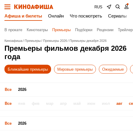
RUS
Афиша и билеты
Онлайн
Что посмотреть
Сериалы
В прокате
Кинотеатры
Премьеры
Подборки
Рецензии
Трейле
Киноафиша
Премьеры
Премьеры 2026
Премьеры декабря 2026
Премьеры фильмов декабря 2026
года
Ближайшие премьеры
Мировые премьеры
Ожидаемые
Все
2026
Все
янв
фев
мар
апр
май
июн
июл
авг
с
Все
2026