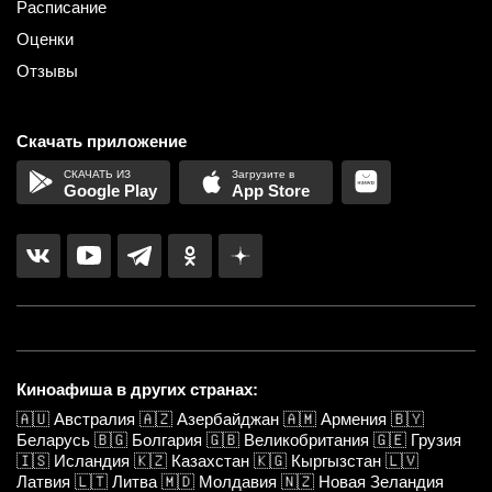
Расписание
Оценки
Отзывы
Скачать приложение
Google Play
App Store
Киноафиша в других странах:
🇦🇺
Австралия
🇦🇿
Азербайджан
🇦🇲
Армения
🇧🇾
Беларусь
🇧🇬
Болгария
🇬🇧
Великобритания
🇬🇪
Грузия
🇮🇸
Исландия
🇰🇿
Казахстан
🇰🇬
Кыргызстан
🇱🇻
Латвия
🇱🇹
Литва
🇲🇩
Молдавия
🇳🇿
Новая Зеландия