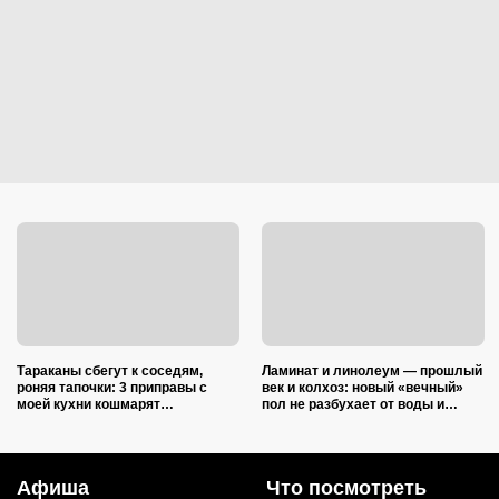
Тараканы сбегут к соседям,
Ламинат и линолеум — прошлый
роняя тапочки: 3 приправы с
век и колхоз: новый «вечный»
моей кухни кошмарят
пол не разбухает от воды и
вредителей сильнее дихлофоса
выглядит на миллион
Афиша
Что посмотреть