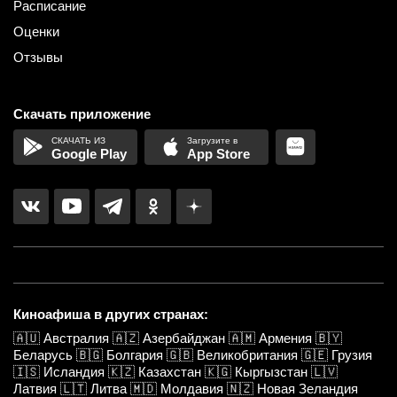
Расписание
Оценки
Отзывы
Скачать приложение
Google Play
App Store
Киноафиша в других странах:
🇦🇺
Австралия
🇦🇿
Азербайджан
🇦🇲
Армения
🇧🇾
Беларусь
🇧🇬
Болгария
🇬🇧
Великобритания
🇬🇪
Грузия
🇮🇸
Исландия
🇰🇿
Казахстан
🇰🇬
Кыргызстан
🇱🇻
Латвия
🇱🇹
Литва
🇲🇩
Молдавия
🇳🇿
Новая Зеландия