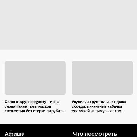
Солю старую подушку – и она
Укусил, и хруст слышат даже
снова пахнет альпийской
соседи: пикантные кабачки
свежестью без стирки: зарубите
соломкой на зиму — летом
на носу простую хитрость от
закатываю только так
желтых пятен
Афиша
Что посмотреть