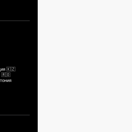
дия
🇰🇿
я
🇷🇴
тония