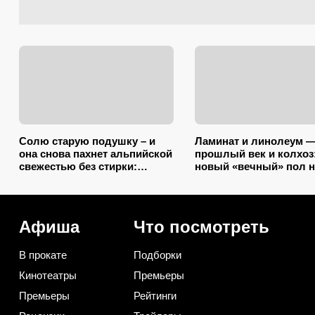
Солю старую подушку – и
Ламинат и линолеум 
она снова пахнет альпийской
прошлый век и колхоз
свежестью без стирки:
новый «вечный» пол н
зарубите на носу простую
разбухает от воды и
хитрость от желтых пятен
выглядит на миллион
Афиша
Что посмотреть
В прокате
Подборки
Кинотеатры
Премьеры
Премьеры
Рейтинги