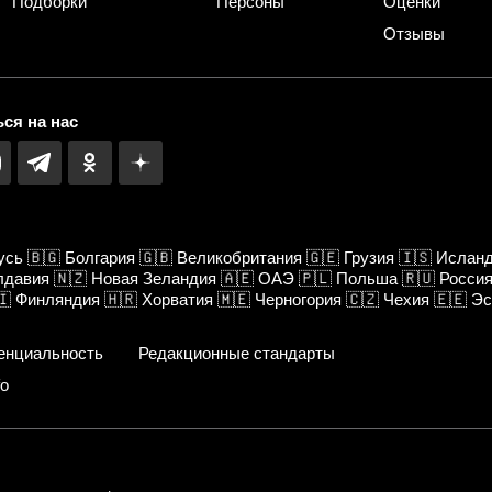
Подборки
Персоны
Оценки
Отзывы
ся на нас
усь
🇧🇬
Болгария
🇬🇧
Великобритания
🇬🇪
Грузия
🇮🇸
Ислан
лдавия
🇳🇿
Новая Зеландия
🇦🇪
ОАЭ
🇵🇱
Польша
🇷🇺
Росси
🇮
Финляндия
🇭🇷
Хорватия
🇲🇪
Черногория
🇨🇿
Чехия
🇪🇪
Эс
енциальность
Редакционные стандарты
fo