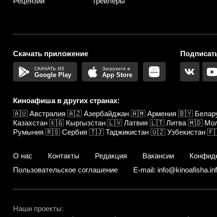
Рецензии
Трейлеры
Скачать приложение
Подписать
Google Play
App Store
Киноафиша в других странах:
🇦🇺
Австралия
🇦🇿
Азербайджан
🇦🇲
Армения
🇧🇾
Белар
Казахстан
🇰🇬
Кыргызстан
🇱🇻
Латвия
🇱🇹
Литва
🇲🇩
Мо
Румыния
🇷🇸
Сербия
🇹🇯
Таджикистан
🇺🇿
Узбекистан
🇫
О нас
Контакты
Редакция
Вакансии
Конфид
Пользовательское соглашение
E-mail: info@kinoafisha.in
Наши проекты: