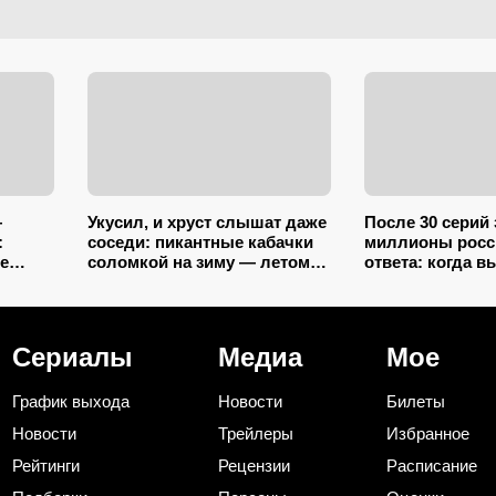
—
Укусил, и хруст слышат даже
После 30 серий
:
соседи: пикантные кабачки
миллионы росс
е
соломкой на зиму — летом
ответа: когда в
закатываю только так
продолжение «И
служанки» с Ма
Лыковым
Сериалы
Медиа
Мое
График выхода
Новости
Билеты
Новости
Трейлеры
Избранное
Рейтинги
Рецензии
Расписание