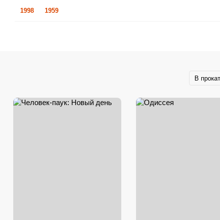
1998
1959
В прока