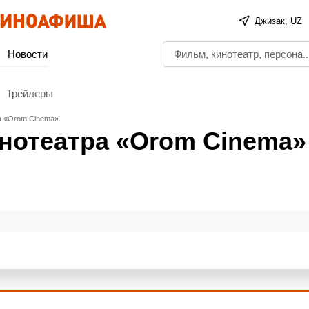
Джизак, UZ
Новости
Трейлеры
а «Orom Cinema»
инотеатра «Orom Cinema»