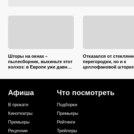
Шторы на окнах –
Отказался от стеклянн
пылесборник, выкиньте этот
перегородки, но и к
колхоз: в Европе уже давно
целлофановой шторке
нашли 2 копеечных
вернусь: от брызг в ва
альтернативы (и 1 –
2026 году спасает тако
практичную)
вариант
Афиша
Что посмотреть
В прокате
Подборки
Кинотеатры
Премьеры
Премьеры
Рейтинги
Рецензии
Трейлеры