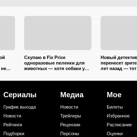
ой
Скупаю в Fix Price
Новый детекти
одноразовые пеленки для
перенесет зрите
 не
животных — хотя собаки у
лет назад — тот
нной в
меня нет: 10+ вариантов
«Невский» и «
й
использования их дома и на
отдел», только 
даче
эпохе
Сериалы
Медиа
Мое
График выхода
Новости
Билеты
Новости
Трейлеры
Избранное
Рейтинги
Рецензии
Расписание
Подборки
Персоны
Оценки