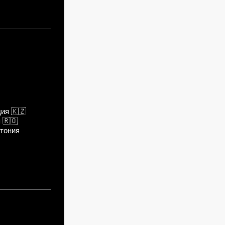
дия
🇰🇿
я
🇷🇴
тония