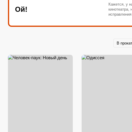
Кажется, у н
Ой!
кинотеатра,
исправления
В прока