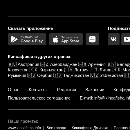
Скачать приложение
Подписать
Google Play
App Store
Киноафиша в других странах:
🇦🇺
Австралия
🇦🇿
Азербайджан
🇦🇲
Армения
🇧🇾
Белар
Казахстан
🇰🇬
Кыргызстан
🇱🇻
Латвия
🇱🇹
Литва
🇲🇩
Мо
Румыния
🇷🇸
Сербия
🇹🇯
Таджикистан
🇺🇿
Узбекистан
🇫
О нас
Контакты
Редакция
Вакансии
Конфид
Пользовательское соглашение
E-mail: info@kinoafisha.in
Наши проекты:
www.kinoafisha.info
Все города
Киноафиша Джизака
Прогноз 