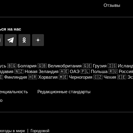
Отзывы
ся на нас
усь
🇧🇬
Болгария
🇬🇧
Великобритания
🇬🇪
Грузия
🇮🇸
Ислан
лдавия
🇳🇿
Новая Зеландия
🇦🇪
ОАЭ
🇵🇱
Польша
🇷🇺
Росси
🇮
Финляндия
🇭🇷
Хорватия
🇲🇪
Черногория
🇨🇿
Чехия
🇪🇪
Эс
енциальность
Редакционные стандарты
fo
погоды в мире
Городовой