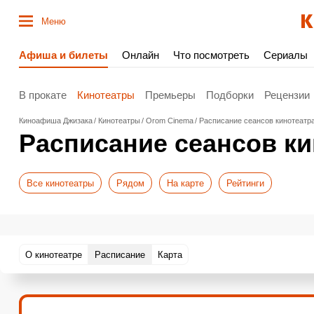
Меню
Афиша и билеты
Онлайн
Что посмотреть
Сериалы
В прокате
Кинотеатры
Премьеры
Подборки
Рецензии
Киноафиша Джизака
Кинотеатры
Orom Cinema
Расписание сеансов кинотеатр
Расписание сеансов к
Все кинотеатры
Рядом
На карте
Рейтинги
О кинотеатре
Расписание
Карта