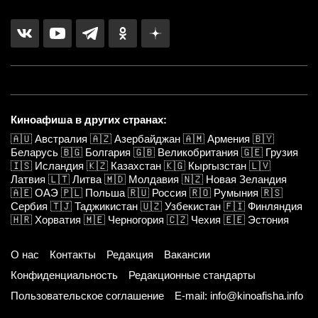
Киноафиша в других странах:
🇦🇺
Австралия
🇦🇿
Азербайджан
🇦🇲
Армения
🇧🇾
Беларусь
🇧🇬
Болгария
🇬🇧
Великобритания
🇬🇪
Грузия
🇮🇸
Исландия
🇰🇿
Казахстан
🇰🇬
Кыргызстан
🇱🇻
Латвия
🇱🇹
Литва
🇲🇩
Молдавия
🇳🇿
Новая Зеландия
🇦🇪
ОАЭ
🇵🇱
Польша
🇷🇺
Россия
🇷🇴
Румыния
🇷🇸
Сербия
🇹🇯
Таджикистан
🇺🇿
Узбекистан
🇫🇮
Финляндия
🇭🇷
Хорватия
🇲🇪
Черногория
🇨🇿
Чехия
🇪🇪
Эстония
О нас
Контакты
Редакция
Вакансии
Конфиденциальность
Редакционные стандарты
Пользовательское соглашение
E-mail: info@kinoafisha.info