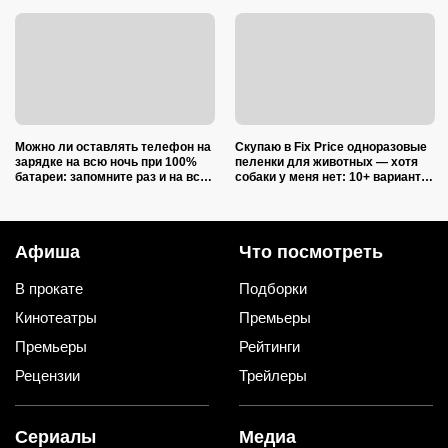
Можно ли оставлять телефон на
Скупаю в Fix Price одноразовые
зарядке на всю ночь при 100%
пеленки для животных — хотя
батареи: запомните раз и на всю
собаки у меня нет: 10+ вариантов
жизнь (многие ошибаются)
использования их дома и на
даче
Афиша
Что посмотреть
В прокате
Подборки
Кинотеатры
Премьеры
Премьеры
Рейтинги
Рецензии
Трейлеры
Сериалы
Медиа