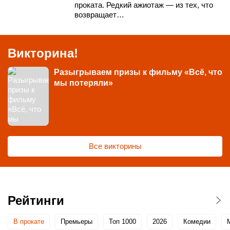
проката. Редкий ажиотаж — из тех, что
возвращает…
Викторина!
Разыгрываем призы к фильму «Всё, что
мы потеряли»
Все викторины
Рейтинги
В прокате
Премьеры
Топ 1000
2026
Комедии