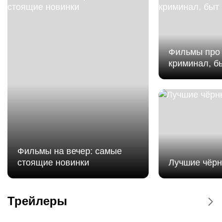
Фильмы про 
криминал, б
Фильмы на вечер: самые
стоящие новинки
Лучшие чёр
Мстители: Доктор Дум - Дублированный
трейлер
Трейлеры
Мстители: Доктор Дум