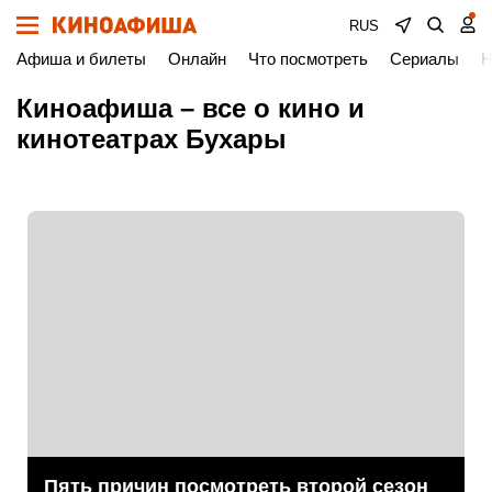
RUS
Афиша и билеты
Онлайн
Что посмотреть
Сериалы
Н
Киноафиша – все о кино и
кинотеатрах Бухары
Пять причин посмотреть второй сезон