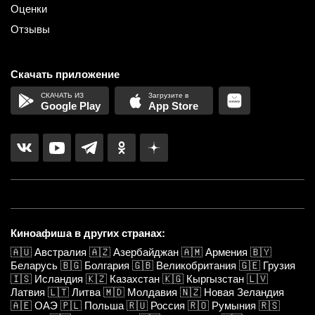
Оценки
Отзывы
Скачать приложение
Google Play
App Store
Киноафиша в других странах:
🇦🇺
Австралия
🇦🇿
Азербайджан
🇦🇲
Армения
🇧🇾
Беларусь
🇧🇬
Болгария
🇬🇧
Великобритания
🇬🇪
Грузия
🇮🇸
Исландия
🇰🇿
Казахстан
🇰🇬
Кыргызстан
🇱🇻
Латвия
🇱🇹
Литва
🇲🇩
Молдавия
🇳🇿
Новая Зеландия
🇦🇪
ОАЭ
🇵🇱
Польша
🇷🇺
Россия
🇷🇴
Румыния
🇷🇸