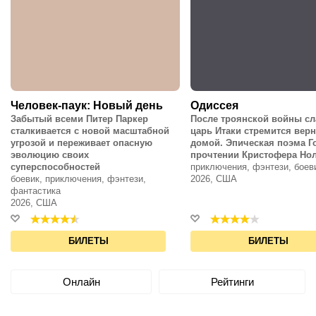
Человек-паук: Новый день
Одиссея
Забытый всеми Питер Паркер
После троянской войны с
сталкивается с новой масштабной
царь Итаки стремится вер
угрозой и переживает опасную
домой. Эпическая поэма Г
эволюцию своих
прочтении Кристофера Но
суперспособностей
приключения, фэнтези, боев
боевик, приключения, фэнтези,
2026, США
фантастика
2026, США
БИЛЕТЫ
БИЛЕТЫ
Онлайн
Рейтинги