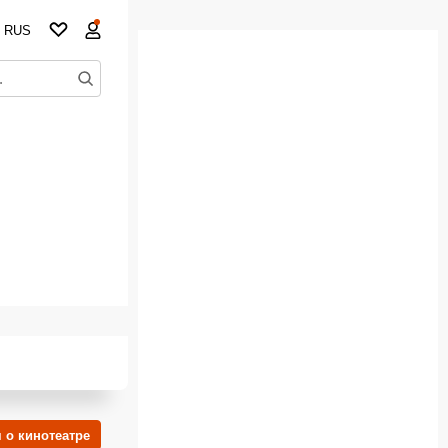
RUS
 о кинотеатре