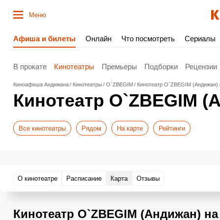
Меню
Афиша и билеты
Онлайн
Что посмотреть
Сериалы
В прокате
Кинотеатры
Премьеры
Подборки
Рецензии
Киноафиша Андижана
Кинотеатры
O`ZBEGIM
Кинотеатр O`ZBEGIM (Андижан) 
Кинотеатр O`ZBEGIM (А
Все кинотеатры
Рядом
На карте
Рейтинги
О кинотеатре
Расписание
Карта
Отзывы
Кинотеатр O`ZBEGIM (Андижан) на