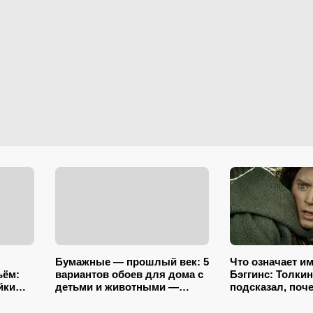
Бумажные — прошлый век: 5
Что означает и
ьём:
вариантов обоев для дома с
Бэггинс: Толкин
йки
детьми и животными —
подсказал, поч
и (и
царапины и фломастеры им
достанется име
нипочём
хоббитцу