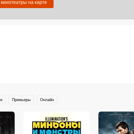
 кинотеатры на карте
те
Премьеры
Онлайн