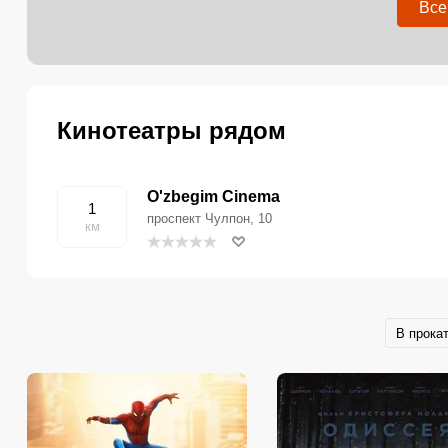
Все
Кинотеатры рядом
O'zbegim Cinema
1
проспект Чулпон, 10
км
В прока