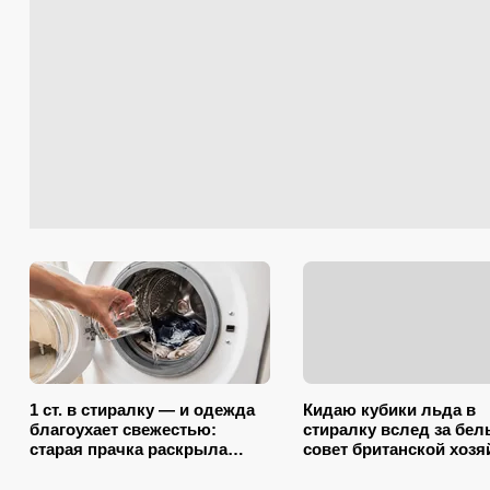
1 ст. в стиралку — и одежда
Кидаю кубики льда в
благоухает свежестью:
стиралку вслед за бел
старая прачка раскрыла
совет британской хозя
секрет, что добавить в
сэкономил кучу времен
барабан вместе с порошком
немного денег)