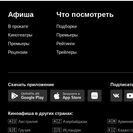
Афиша
Что посмотреть
В прокате
Подборки
Кинотеатры
Премьеры
Премьеры
Рейтинги
Рецензии
Трейлеры
Скачать приложение
Подписать
Google Play
App Store
Киноафиша в других странах:
🇦🇺
🇦🇿
🇦🇲
Австралия
Азербайджан
Армени
🇬🇪
🇮🇸
🇰🇿
Грузия
Исландия
Казахст